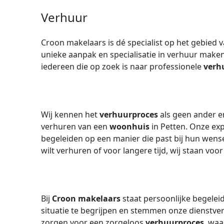
Verhuur
Croon makelaars is dé specialist op het gebied
unieke aanpak en specialisatie in verhuur make
iedereen die op zoek is naar professionele
verh
Wij kennen het
verhuurproces
als geen ander en
verhuren van een
woonhuis
in Petten. Onze exp
begeleiden op een manier die past bij hun wense
wilt verhuren of voor langere tijd, wij staan voor 
Bij
Croon makelaars
staat persoonlijke begelei
situatie te begrijpen en stemmen onze dienstve
zorgen voor een zorgeloos
verhuurproces
, waa