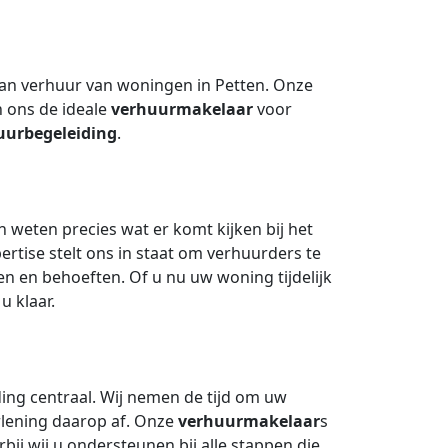
 van verhuur van woningen in Petten. Onze
n ons de ideale
verhuurmakelaar
voor
uurbegeleiding
.
 weten precies wat er komt kijken bij het
ertise stelt ons in staat om verhuurders te
n en behoeften. Of u nu uw woning tijdelijk
u klaar.
ding centraal. Wij nemen de tijd om uw
rlening daarop af. Onze
verhuurmakelaar
s
rbij wij u ondersteunen bij alle stappen die