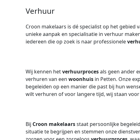
Verhuur
Croon makelaars is dé specialist op het gebied
unieke aanpak en specialisatie in verhuur make
iedereen die op zoek is naar professionele
verh
Wij kennen het
verhuurproces
als geen ander en
verhuren van een
woonhuis
in Petten. Onze exp
begeleiden op een manier die past bij hun wense
wilt verhuren of voor langere tijd, wij staan voor 
Bij
Croon makelaars
staat persoonlijke begelei
situatie te begrijpen en stemmen onze dienstve
zorgen voor een zorgeloos
verhuurproces
, waa