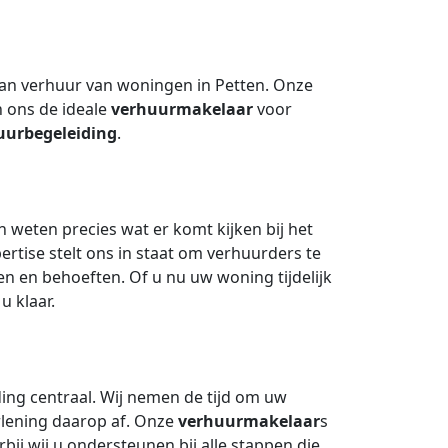
 van verhuur van woningen in Petten. Onze
n ons de ideale
verhuurmakelaar
voor
uurbegeleiding
.
 weten precies wat er komt kijken bij het
ertise stelt ons in staat om verhuurders te
n en behoeften. Of u nu uw woning tijdelijk
u klaar.
ding centraal. Wij nemen de tijd om uw
rlening daarop af. Onze
verhuurmakelaar
s
rbij wij u ondersteunen bij alle stappen die